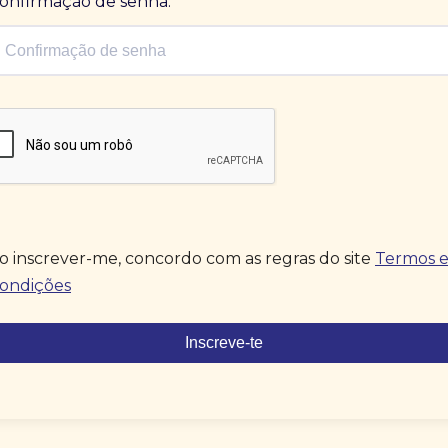
onfirmação de senha.
o inscrever-me, concordo com as regras do site
Termos 
ondições
Inscreve-te