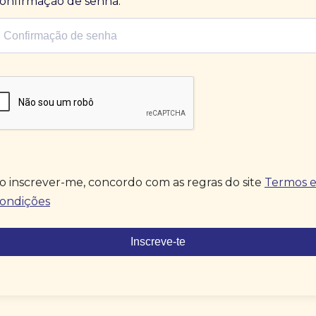
onfirmação de senha.
o inscrever-me, concordo com as regras do site
Termos 
ondições
Inscreve-te