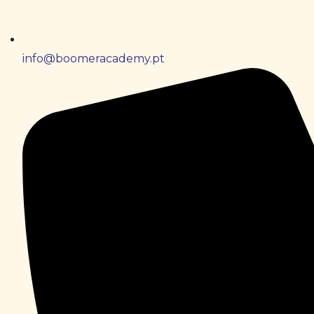
info@boomeracademy.pt