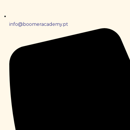
info@boomeracademy.pt