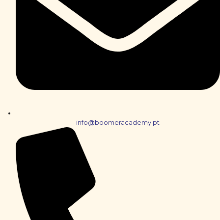
info@boomeracademy.pt